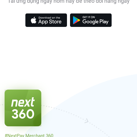
Tải ứng dụng ngay hôm nay để theo dõi hàng ngày
#NextPay Merchant 360